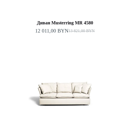
Диван Musterring MR 4580
12 011,00
BYN
13 821,00
BYN
Первоначальная
Текущая
цена
цена:
составляла
12
13
011,00 BYN.
821,00 BYN.