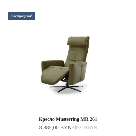
цена
цена:
составляла
329,00 BYN.
987,00 BYN.
Распродажа!
Кресло Musterring MR 261
8 885,00
BYN
9 872,00
BYN
Первоначальная
Текущая