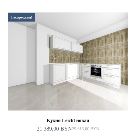
Распродажа!
Кухня Leicht новая
21 389,00
BYN
29 615,00
BYN
Первоначальная
Текущая