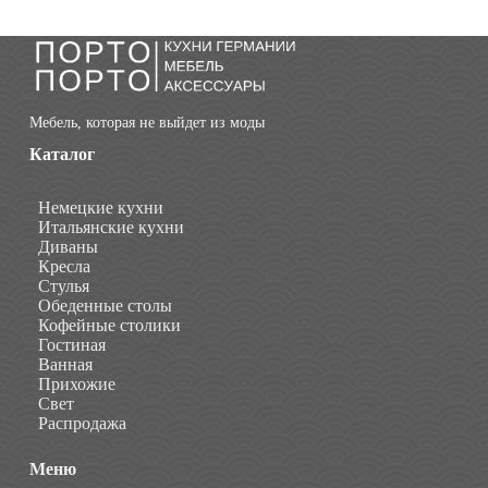
цена
цена:
составляла
8
9
885,00 BYN.
872,00 BYN.
Мебель, которая не выйдет из моды
Каталог
Немецкие кухни
Итальянские кухни
Диваны
Кресла
Стулья
Обеденные столы
Кофейные столики
Гостиная
Ванная
Прихожие
Свет
Распродажа
Меню