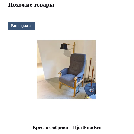
Похожие товары
39
906,00 BYN.
487,00 BYN.
Распродажа!
Кресло фабрики – Hjortknudsen