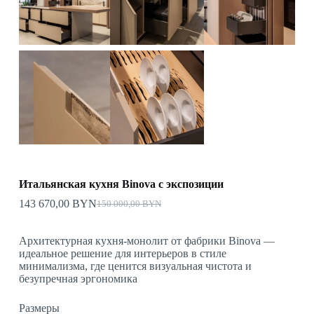
Итальянская кухня Binova с экспозиции
143 670,00
BYN
150 000,00
BYN
Первоначальная
Текущая
цена
цена:
составляла
143
Архитектурная кухня-монолит от фабрики Binova —
150
670,00 BYN.
идеальное решение для интерьеров в стиле
000,00 BYN.
минимализма, где ценится визуальная чистота и
безупречная эргономика
Размеры