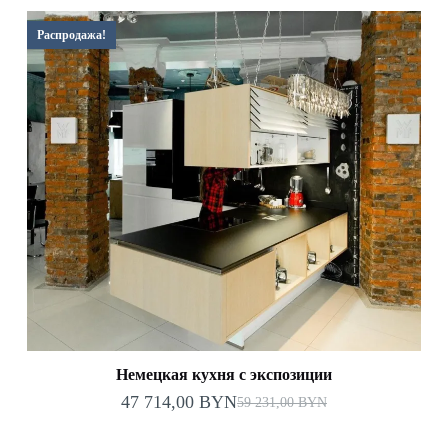
составляла
78
92
974,00 BYN.
Распродажа!
137,00 BYN.
Немецкая кухня с экспозиции
47 714,00
BYN
59 231,00
BYN
Первоначальная
Текущая
цена
цена: