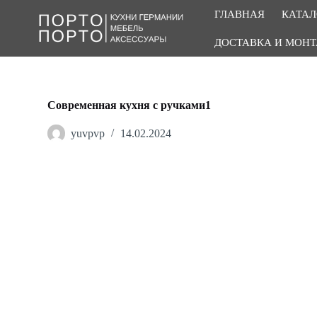
П
ГЛАВНАЯ
КАТАЛ
е
р
ДОСТАВКА И МОН
е
й
т
и
к
Современная кухня с ручками1
с
у
yuvpvp
14.02.2024
т
и