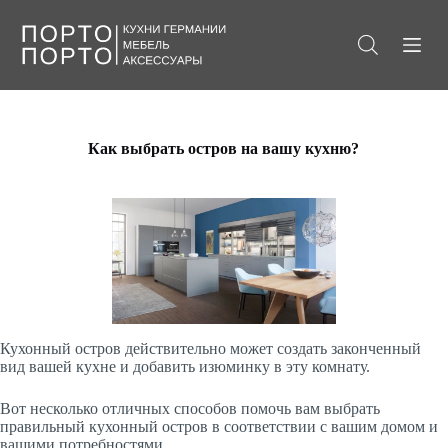
П
е
р
е
й
т
и
к
Как выбрать остров на вашу кухню?
с
у
т
и
Кухонный остров действительно может создать законченный
вид вашей кухне и добавить изюминку в эту комнату.
Вот несколько отличных способов помочь вам выбрать
правильный кухонный остров в соответствии с вашим домом и
вашими потребностями.